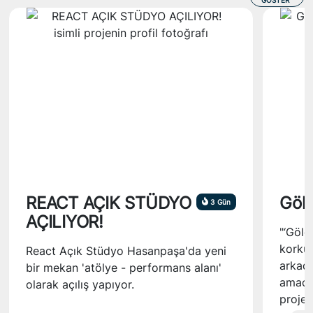
GÖSTER
REACT AÇIK STÜDYO
Göl
3 Gün
AÇILIYOR!
"‘Gölg
korkul
React Açık Stüdyo Hasanpaşa'da yeni
arkada
bir mekan 'atölye - performans alanı'
amaçla
olarak açılış yapıyor.
projesi