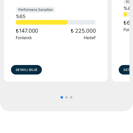
Kült
%4
Performans Sanatları
%65
₺6.
Fonl
₺147.000
₺ 225.000
Fonlandı
Hedef
DETAYLI BİLGİ
DETAY