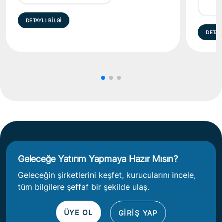
DETAYLI BİLGİ
DETAY
Geleceğe Yatırım Yapmaya Hazır Mısın?
Geleceğin şirketlerini keşfet, kurucularını incele,
tüm bilgilere şeffaf bir şekilde ulaş.
ÜYE OL
GİRİŞ YAP