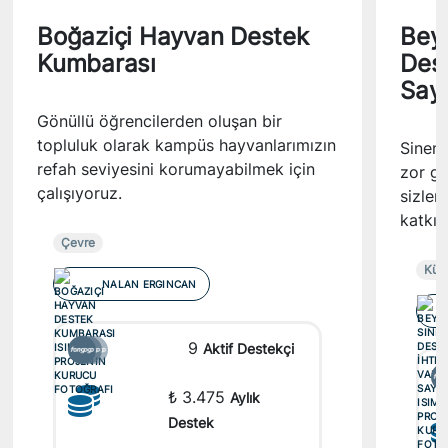
Boğaziçi Hayvan Destek
Beyo
Kumbarası
Dest
Say
Gönüllü öğrencilerden oluşan bir
topluluk olarak kampüs hayvanlarımızın
Sinem
refah seviyesini korumayabilmek için
zor g
çalışıyoruz.
sizler
katkı
Çevre
Kült
NALAN ERGINCAN
9
Aktif Destekçi
₺ 3.475
Aylık
Destek