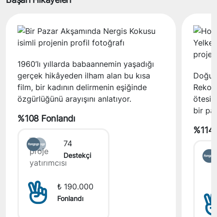
1960’lı yıllarda babaannemin yaşadığı
gerçek hikâyeden ilham alan bu kısa
Doğuka
film, bir kadının delirmenin eşiğinde
Rekoru
özgürlüğünü arayışını anlatıyor.
ötesin
bir pa
%108 Fonlandı
%114 
74
Destekçi
₺ 190.000
Fonlandı