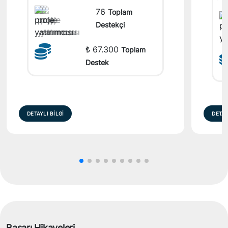
76
Toplam
Destekçi
₺ 67.300
Toplam
Destek
DETAYLI BİLGİ
DETAY
Başarı Hikayeleri