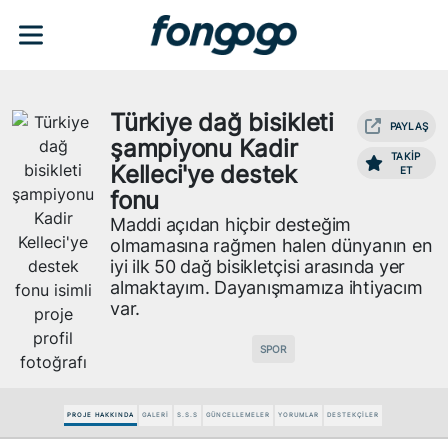
Türkiye dağ bisikleti
PAYLAŞ
şampiyonu Kadir
TAKİP
Kelleci'ye destek
ET
fonu
Maddi açıdan hiçbir desteğim
olmamasına rağmen halen dünyanın en
iyi ilk 50 dağ bisikletçisi arasında yer
almaktayım. Dayanışmamıza ihtiyacım
var.
SPOR
PROJE HAKKINDA
GALERİ
S.S.S
GÜNCELLEMELER
YORUMLAR
DESTEKÇİLER