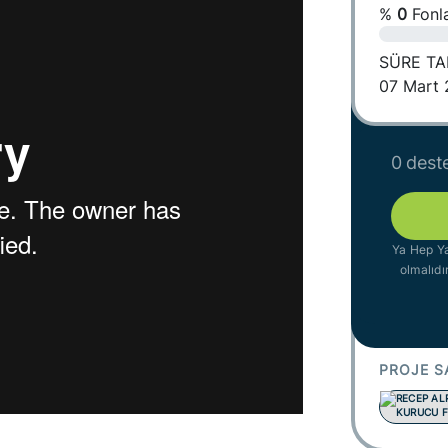
%
0
Fonla
SÜRE T
07 Mart 
0 deste
Ya Hep Ya
olmalıdı
PROJE S