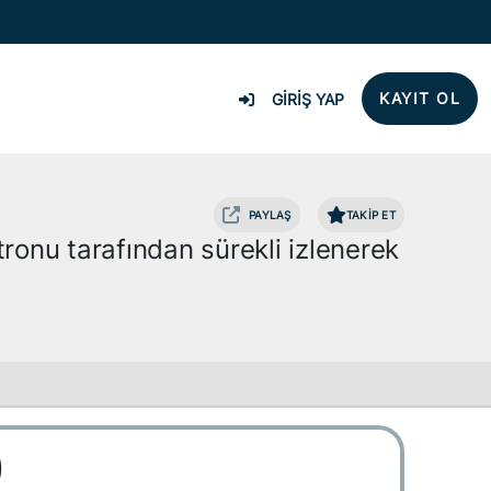
KAYIT OL
GİRİŞ YAP
PAYLAŞ
TAKİP ET
ronu tarafından sürekli izlenerek
0