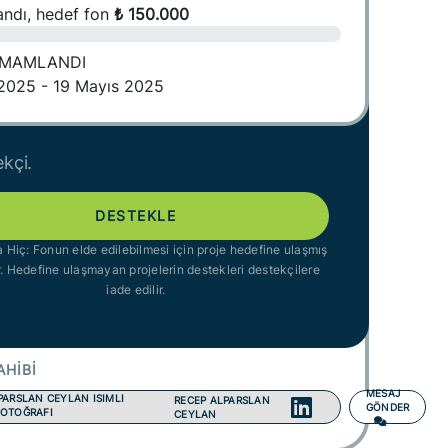
ndı, hedef fon
₺ 150.000
AMAMLANDI
2025 - 19 Mayıs 2025
kçi.
DESTEKLE
 Hiç: Fonun elde edilebilmesi için proje hedefine ulaşmış
r. Hedefine ulaşmayan projelerin destekleri destekçilere
iade edilir.
AHİBİ
MESAJ
RECEP ALPARSLAN
GÖNDER
CEYLAN