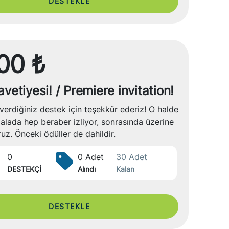
DESTEKLE
00 ₺
vetiyesi! / Premiere invitation!
verdiğiniz destek için teşekkür ederiz! O halde
galada hep beraber izliyor, sonrasında üzerine
z. Önceki ödüller de dahildir.
0
0 Adet
30 Adet
DESTEKÇİ
Alındı
Kalan
DESTEKLE