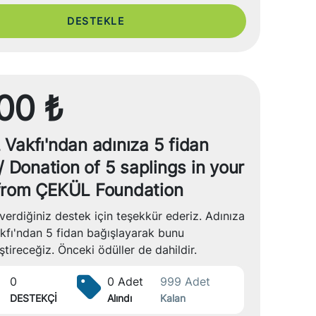
DESTEKLE
00 ₺
Vakfı'ndan adınıza 5 fidan
/ Donation of 5 saplings in your
from ÇEKÜL Foundation
verdiğiniz destek için teşekkür ederiz. Adınıza
fı'ndan 5 fidan bağışlayarak bunu
tireceğiz. Önceki ödüller de dahildir.
0
0 Adet
999 Adet
DESTEKÇİ
Alındı
Kalan