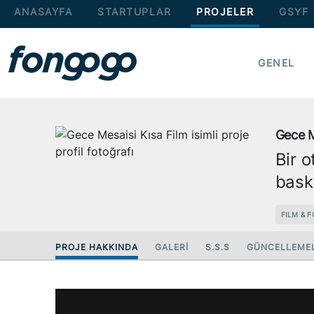
ANASAYFA
STARTUPLAR
PROJELER
GSYF
GENEL
Gece M
Bir 
baskı
FILM & 
PROJE HAKKINDA
GALERİ
S.S.S
GÜNCELLEME