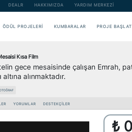
DEALR
HAKKIMIZDA
YARDIM MERKEZİ
ÖDÜL PROJELERİ
KUMBARALAR
PROJE BAŞLAT
esaisi Kısa Film
otelin gece mesaisinde çalışan Emrah, pat
 altına alınmaktadır.
FOTOĞRAF
LER
YORUMLAR
DESTEKÇİLER
₺ 