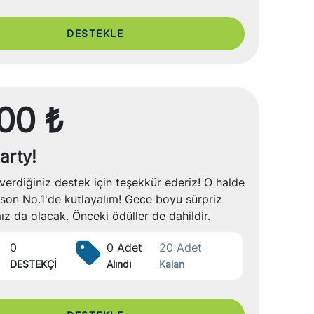
DESTEKLE
00 ₺
arty!
verdiğiniz destek için teşekkür ederiz! O halde
on No.1'de kutlayalım! Gece boyu sürpriz
ız da olacak. Önceki ödüller de dahildir.
0
0 Adet
20 Adet
DESTEKÇİ
Alındı
Kalan