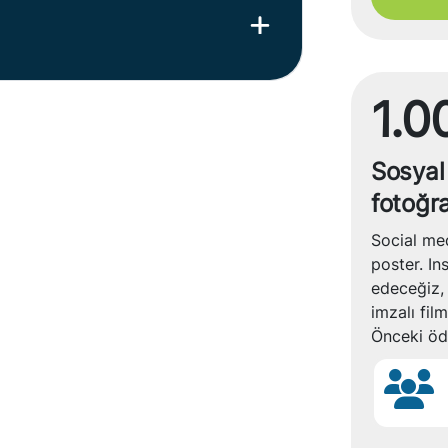
1.0
Sosyal
fotoğra
Social med
poster. I
edeceğiz, 
imzalı film
Önceki ödü