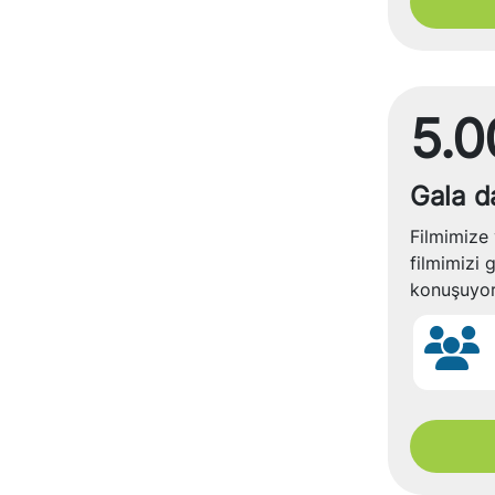
5.0
Gala da
Filmimize 
filmimizi 
konuşuyoru