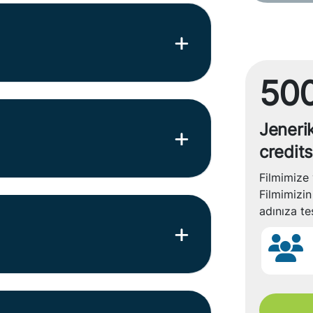
500
Jeneri
credit
Filmimize 
Filmimizin
adınıza te