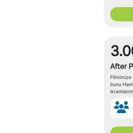
3.0
After P
Filmimize 
bunu Hams
ikramlarım