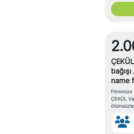
2.0
ÇEKÜL 
bağışı 
name 
Filmimize 
ÇEKÜL Vak
ölümsüzleş