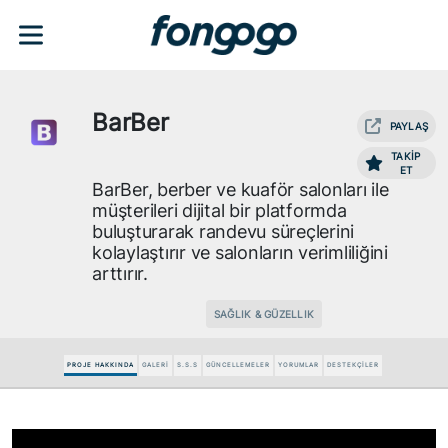
BarBer
PAYLAŞ
TAKİP
ET
BarBer, berber ve kuaför salonları ile
müşterileri dijital bir platformda
buluşturarak randevu süreçlerini
kolaylaştırır ve salonların verimliliğini
arttırır.
SAĞLIK & GÜZELLIK
PROJE HAKKINDA
GALERİ
S.S.S
GÜNCELLEMELER
YORUMLAR
DESTEKÇİLER