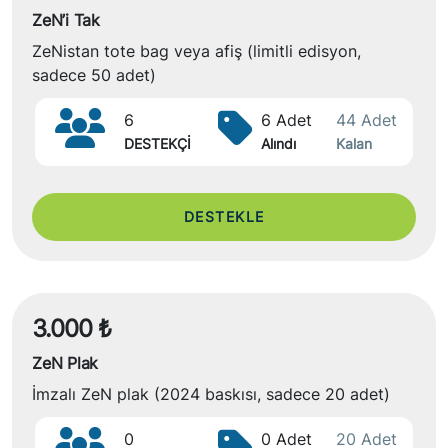
ZeN’i Tak
ZeNistan tote bag veya afiş (limitli edisyon,
sadece 50 adet)
6
6 Adet
44 Adet
DESTEKÇİ
Alındı
Kalan
DESTEKLE
3.000 ₺
ZeN Plak
İmzalı ZeN plak (2024 baskısı, sadece 20 adet)
0
0 Adet
20 Adet