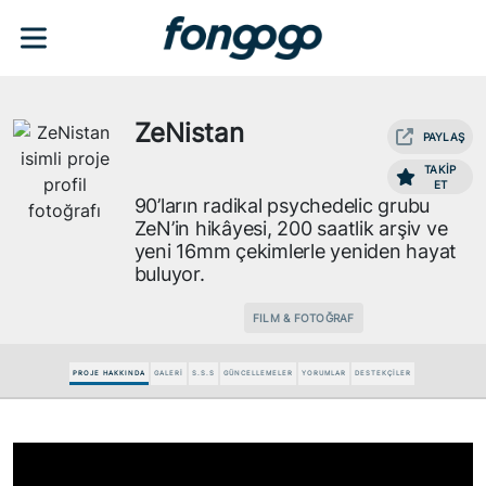
ZeNistan
PAYLAŞ
TAKİP
ET
90’ların radikal psychedelic grubu
ZeN’in hikâyesi, 200 saatlik arşiv ve
yeni 16mm çekimlerle yeniden hayat
buluyor.
FILM & FOTOĞRAF
PROJE HAKKINDA
GALERİ
S.S.S
GÜNCELLEMELER
YORUMLAR
DESTEKÇİLER